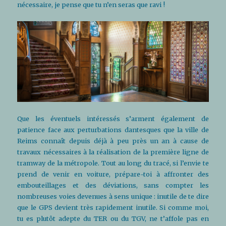
nécessaire, je pense que tu n’en seras que ravi !
Que les éventuels intéressés s’arment également de
patience face aux perturbations dantesques que la ville de
Reims connaît depuis déjà à peu près un an à cause de
travaux nécessaires à la réalisation de la première ligne de
tramway de la métropole. Tout au long du tracé, si l’envie te
prend de venir en voiture, prépare-toi à affronter des
embouteillages et des déviations, sans compter les
nombreuses voies devenues à sens unique : inutile de te dire
que le GPS devient très rapidement inutile. Si comme moi,
tu es plutôt adepte du TER ou du TGV, ne t’affole pas en