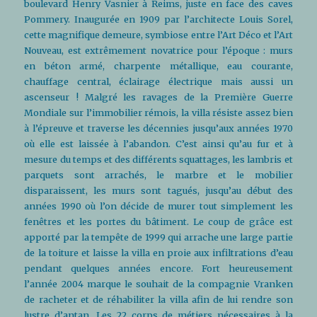
boulevard Henry Vasnier à Reims, juste en face des caves
Pommery. Inaugurée en 1909 par l’architecte Louis Sorel,
cette magnifique demeure, symbiose entre l’Art Déco et l’Art
Nouveau, est extrêmement novatrice pour l’époque : murs
en béton armé, charpente métallique, eau courante,
chauffage central, éclairage électrique mais aussi un
ascenseur ! Malgré les ravages de la Première Guerre
Mondiale sur l’immobilier rémois, la villa résiste assez bien
à l’épreuve et traverse les décennies jusqu’aux années 1970
où elle est laissée à l’abandon. C’est ainsi qu’au fur et à
mesure du temps et des différents squattages, les lambris et
parquets sont arrachés, le marbre et le mobilier
disparaissent, les murs sont tagués, jusqu’au début des
années 1990 où l’on décide de murer tout simplement les
fenêtres et les portes du bâtiment. Le coup de grâce est
apporté par la tempête de 1999 qui arrache une large partie
de la toiture et laisse la villa en proie aux infiltrations d’eau
pendant quelques années encore. Fort heureusement
l’année 2004 marque le souhait de la compagnie Vranken
de racheter et de réhabiliter la villa afin de lui rendre son
lustre d’antan. Les 22 corps de métiers nécessaires à la