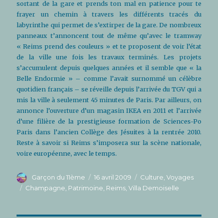
sortant de la gare et prends ton mal en patience pour te
frayer un chemin à travers les différents tracés du
labyrinthe qui permet de s’extirper de la gare. De nombreux
panneaux t’annoncent tout de même qu’avec le tramway
« Reims prend des couleurs » et te proposent de voir l’état
de la ville une fois les travaux terminés. Les projets
s’accumulent depuis quelques années et il semble que « la
Belle Endormie » – comme l’avait surnommé un célèbre
quotidien français – se réveille depuis l’arrivée du TGV qui a
mis la ville à seulement 45 minutes de Paris. Par ailleurs, on
annonce l’ouverture d’un magasin IKEA en 2011 et l’arrivée
d’une filière de la prestigieuse formation de Sciences-Po
Paris dans l’ancien Collège des Jésuites à la rentrée 2010.
Reste à savoir si Reims s’imposera sur la scène nationale,
voire européenne, avec le temps.
Auteur
Publié
Catégories
Garçon du 11ème
16 avril 2009
Culture
,
Voyages
le
Étiquettes
Champagne
,
Patrimoine
,
Reims
,
Villa Demoiselle