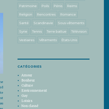
Patrimoine
Poils
Pénis
Reims
Religion
Rencontres
Romance
Santé
Scandinavie
Sous-vêtements
Syrie
Tennis
Terre battue
Télévision
Vestiaires
Vêtements
États-Unis
CATÉGORIES
Amour
Bonheur
ne
Culture
rd
Environnement
te
Gay
st
Loisirs
au
Non classé
ges