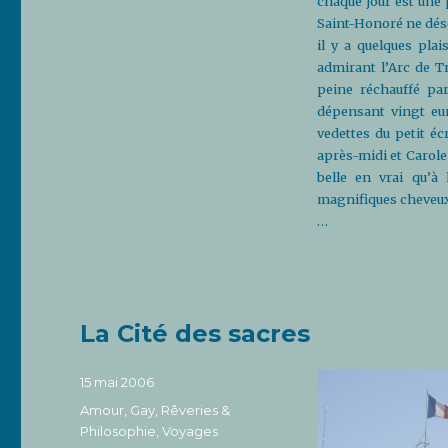
chaque jour est une 
Saint-Honoré ne dése
il y a quelques pla
admirant l’Arc de T
peine réchauffé par
dépensant vingt eu
vedettes du petit éc
après-midi et Carole 
belle en vrai qu’à
magnifiques cheveux 
…
La Cité des sacres
Publié
15 mai 2006
le
Catégories
Amour
,
Gay
,
Rêveries &
Philosophie
,
Voyages