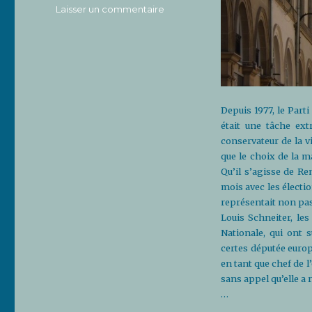
sur
Laisser un commentaire
Du
rififi
pour
une
mairie
Depuis 1977, le Parti
était une tâche ext
conservateur de la vi
que le choix de la m
Qu’il s’agisse de R
mois avec les électi
représentait non pas
Louis Schneiter, le
Nationale, qui ont 
certes députée europ
en tant que chef de l
sans appel qu’elle a r
…