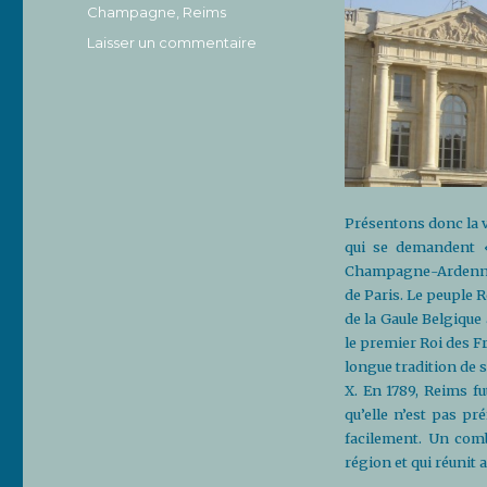
Étiquettes
Champagne
,
Reims
sur
Laisser un commentaire
La
Cité
des
sacres
Présentons donc la vil
qui se demandent «
Champagne-Ardenne,
de Paris. Le peuple R
de la Gaule Belgique
le premier Roi des Fr
longue tradition de s
X. En 1789, Reims fu
qu’elle n’est pas pr
facilement. Un comb
région et qui réunit 
…