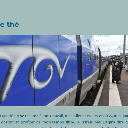
de thé
quotidien se résume à mon travail, mes allers-retours en TGV, mes jou
dormir et profiter de mon temps libre. Je n’irais pas jusqu’à dire q