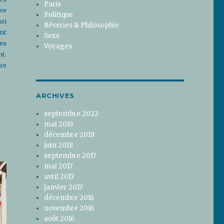
Paris
uve
Politique
si
Rêveries & Philosophie
nt
Sexe
es
Voyages
t.
ure
ARCHIVES
septembre 2022
mai 2019
décembre 2018
juin 2018
septembre 2017
mai 2017
avril 2017
janvier 2017
décembre 2016
novembre 2016
août 2016