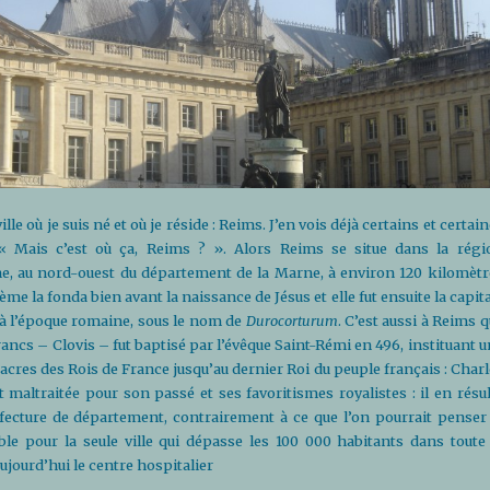
le où je suis né et où je réside : Reims. J’en vois déjà certains et certai
 Mais c’est où ça, Reims ? ». Alors Reims se situe dans la régi
 au nord-ouest du département de la Marne, à environ 120 kilomètr
ème la fonda bien avant la naissance de Jésus et elle fut ensuite la capit
 à l’époque romaine, sous le nom de
Durocorturum
. C’est aussi à Reims 
ancs – Clovis – fut baptisé par l’évêque Saint-Rémi en 496, instituant 
acres des Rois de France jusqu’au dernier Roi du peuple français : Char
t maltraitée pour son passé et ses favoritismes royalistes : il en résu
éfecture de département, contrairement à ce que l’on pourrait penser 
le pour la seule ville qui dépasse les 100 000 habitants dans toute 
aujourd’hui le centre hospitalier