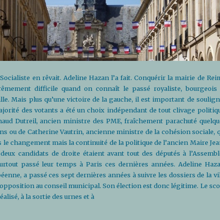
 Socialiste en rêvait. Adeline Hazan l’a fait. Conquérir la mairie de Re
rêmement difficile quand on connaît le passé royaliste, bourgeois 
lle. Mais plus qu’une victoire de la gauche, il est important de soulig
ajorité des votants a été un choix indépendant de tout clivage politiqu
enaud Dutreil, ancien ministre des PME, fraîchement parachuté quelqu
ons ou de Catherine Vautrin, ancienne ministre de la cohésion sociale, 
 le changement mais la continuité de la politique de l’ancien Maire Jea
s deux candidats de droite étaient avant tout des députés à l’Assembl
surtout passé leur temps à Paris ces dernières années. Adeline Haza
éenne, a passé ces sept dernières années à suivre les dossiers de la vi
’opposition au conseil municipal. Son élection est donc légitime. Le sc
éalisé, à la sortie des urnes et à