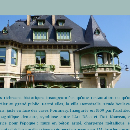
des richesses historiques insoupçonnées qu’une restauration ou qu’u
éler au grand public. Parmi elles, la villa Demoiselle, située bouleva
ms, juste en face des caves Pommery. Inaugurée en 1909 par l’architec
magnifique demeure, symbiose entre l’Art Déco et l’Art Nouveau, e
ice pour l’époque : murs en béton armé, charpente métallique, e
central, éclairage électrique mais aussi un ascenseur ! Malgré les rava