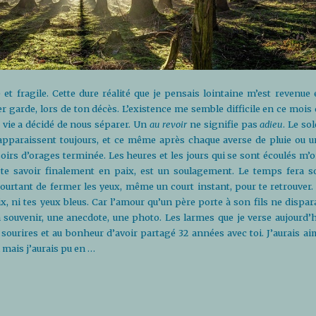
et fragile. Cette dure réalité que je pensais lointaine m’est revenue 
er garde, lors de ton décès. L’existence me semble difficile en ce mois
a vie a décidé de nous séparer. Un
au revoir
ne signifie pas
adieu
. Le sol
réapparaissent toujours, et ce même après chaque averse de pluie ou u
soirs d’orages terminée. Les heures et les jours qui se sont écoulés m’
te savoir finalement en paix, est un soulagement. Le temps fera s
pourtant de fermer les yeux, même un court instant, pour te retrouver. 
ix, ni tes yeux bleus. Car l’amour qu’un père porte à son fils ne dispar
n souvenir, une anecdote, une photo. Les larmes que je verse aujourd’h
 sourires et au bonheur d’avoir partagé 32 années avec toi. J’aurais ai
i mais j’aurais pu en …