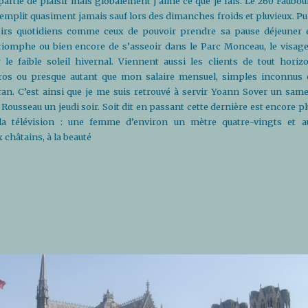
partie de plaisir mais globalement j’aime ce que je fais. Le 260 Faubou
mplit quasiment jamais sauf lors des dimanches froids et pluvieux. Pui
isirs quotidiens comme ceux de pouvoir prendre sa pause déjeuner 
riomphe ou bien encore de s’asseoir dans le Parc Monceau, le visage
 le faible soleil hivernal. Viennent aussi les clients de tout horizo
ros ou presque autant que mon salaire mensuel, simples inconnus 
ran. C’est ainsi que je me suis retrouvé à servir Yoann Sover un same
Rousseau un jeudi soir. Soit dit en passant cette dernière est encore p
 la télévision : une femme d’environ un mètre quatre-vingts et a
châtains, à la beauté