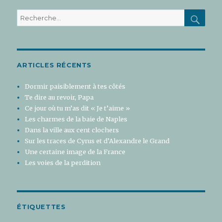
REC
Recherche
pour
:
ARTICLES RÉCENTS
Dormir paisiblement à tes côtés
Te dire au revoir, Papa
Ce jour où tu m’as dit « Je t’aime »
Les charmes de la baie de Naples
Dans la ville aux cent clochers
Sur les traces de Cyrus et d’Alexandre le Grand
Une certaine image de la France
Les voies de la perdition
ÉTIQUETTES