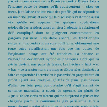
parfait inconnu sans même l’avoir rencontré. Et aussi face à
l’énorme perte de temps qu’ils représentent – sites ou
mecs, je te laisse choisir. Pour des profils qui ne répondent
en majorité jamais et avec qui la discussion s’estompe aussi
vite qu’elle est apparue. Les quelques applications
géolocalisées n’aident aussi en rien à adoucir le relationnel
déjà compliqué dont se plaignent constamment les
garçons parisiens. Plus drôle encore, les traditionnels
emojis
si innocents sur un écran d’iPhone, obtiennent une
toute autre signification une fois que les portes de
l’
application orange
ont été franchies. La banane et
l’aubergine deviennent symboles phalliques alors que la
pêche devient une paire de fesses. Les flèches « haut » et
« bas » se transforment en images détournées destinées à
faire comprendre l’activité ou la passivité du propriétaire du
profil. Quant aux quelques gouttes de pluie, pas besoin
d’aller très loin pour comprendre qu’il s’agit en fait de
semence masculine, à savoir du sperme. Ou plutôt de
« jus ». Et j’en viens au facteur qui me surprend le plus et me
chagrine parmi la communauté gay parisienne. Il y a
énormément – voire plus en plus – de garçons, parfois très