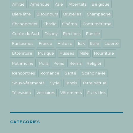
Amitié
Amérique
Asie
Attentats
Belgique
Bien-être
Bisounours
Bruxelles
Champagne
Changement
Charlie
Cinéma
Consumérisme
Corée du Sud
Disney
Elections
Famille
Fantasmes
France
Histoire
Irak
Italie
Liberté
Littérature
Musique
Musées
Mâle
Nourriture
Patrimoine
Poils
Pénis
Reims
Religion
Rencontres
Romance
Santé
Scandinavie
Sous-vêtements
Syrie
Tennis
Terre battue
Télévision
Vestiaires
Vêtements
États-Unis
CATÉGORIES