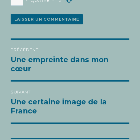
×
QUATRE
=
12
Navigation
PRÉCÉDENT
de
Une empreinte dans mon
Article
l’article
précédent :
cœur
SUIVANT
Une certaine image de la
Article
suivant :
France