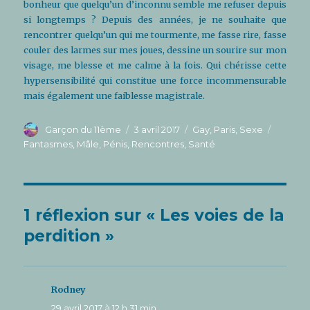
bonheur que quelqu’un d’inconnu semble me refuser depuis
si longtemps ? Depuis des années, je ne souhaite que
rencontrer quelqu’un qui me tourmente, me fasse rire, fasse
couler des larmes sur mes joues, dessine un sourire sur mon
visage, me blesse et me calme à la fois. Qui chérisse cette
hypersensibilité qui constitue une force incommensurable
mais également une faiblesse magistrale.
Auteur
Publié
Catégories
Étiquet
Garçon du 11ème
3 avril 2017
Gay
,
Paris
,
Sexe
le
Fantasmes
,
Mâle
,
Pénis
,
Rencontres
,
Santé
1 réflexion sur « Les voies de la
perdition »
Rodney
dit :
29 avril 2017 à 12 h 31 min