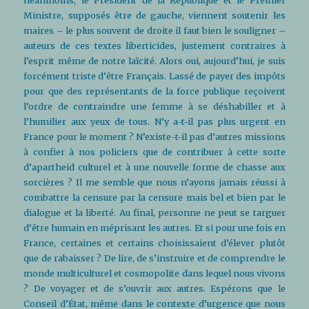
néanmoins, le Président de la République et le Premier
Ministre, supposés être de gauche, viennent soutenir les
maires – le plus souvent de droite il faut bien le souligner –
auteurs de ces textes liberticides, justement contraires à
l’esprit même de notre laïcité. Alors oui, aujourd’hui, je suis
forcément triste d’être Français. Lassé de payer des impôts
pour que des représentants de la force publique reçoivent
l’ordre de contraindre une femme à se déshabiller et à
l’humilier aux yeux de tous. N’y a-t-il pas plus urgent en
France pour le moment ? N’existe-t-il pas d’autres missions
à confier à nos policiers que de contribuer à cette sorte
d’apartheid culturel et à une nouvelle forme de chasse aux
sorcières ? Il me semble que nous n’ayons jamais réussi à
combattre la censure par la censure mais bel et bien par le
dialogue et la liberté. Au final, personne ne peut se targuer
d’être humain en méprisant les autres. Et si pour une fois en
France, certaines et certains choisissaient d’élever plutôt
que de rabaisser ? De lire, de s’instruire et de comprendre le
monde multiculturel et cosmopolite dans lequel nous vivons
? De voyager et de s’ouvrir aux autres. Espérons que le
Conseil d’État, même dans le contexte d’urgence que nous