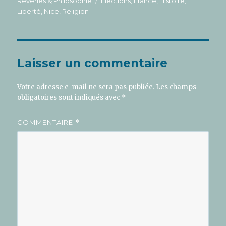
Étiquettes
Rêveries & Philosophie
Elections
,
France
,
Histoire
,
Liberté
,
Nice
,
Religion
Laisser un commentaire
Votre adresse e-mail ne sera pas publiée.
Les champs
obligatoires sont indiqués avec
*
COMMENTAIRE
*