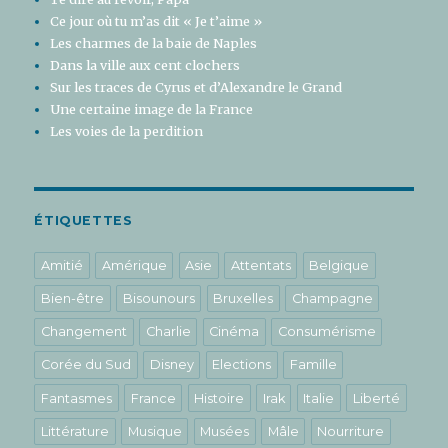
Ce jour où tu m’as dit « Je t’aime »
Les charmes de la baie de Naples
Dans la ville aux cent clochers
Sur les traces de Cyrus et d’Alexandre le Grand
Une certaine image de la France
Les voies de la perdition
ÉTIQUETTES
Amitié
Amérique
Asie
Attentats
Belgique
Bien-être
Bisounours
Bruxelles
Champagne
Changement
Charlie
Cinéma
Consumérisme
Corée du Sud
Disney
Elections
Famille
Fantasmes
France
Histoire
Irak
Italie
Liberté
Littérature
Musique
Musées
Mâle
Nourriture