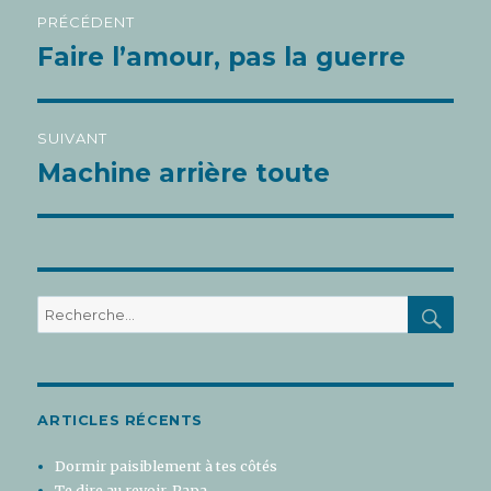
Navigation
PRÉCÉDENT
de
Faire l’amour, pas la guerre
Article
l’article
précédent :
SUIVANT
Machine arrière toute
Article
suivant :
REC
Recherche
pour
:
ARTICLES RÉCENTS
Dormir paisiblement à tes côtés
Te dire au revoir, Papa