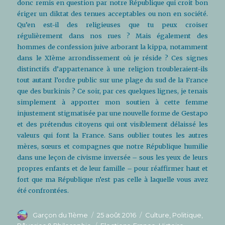
donc remis en question par notre République qui croit bon
ériger un diktat des tenues acceptables ou non en société.
Qu’en est-il des religieuses que tu peux croiser
régulièrement dans nos rues ? Mais également des
hommes de confession juive arborant la kippa, notamment
dans le XIème arrondissement où je réside ? Ces signes
distinctifs d’appartenance à une religion troubleraient-ils
tout autant l’ordre public sur une plage du sud de la France
que des burkinis ? Ce soir, par ces quelques lignes, je tenais
simplement à apporter mon soutien à cette femme
injustement stigmatisée par une nouvelle forme de Gestapo
et des prétendus citoyens qui ont visiblement délaissé les
valeurs qui font la France. Sans oublier toutes les autres
mères, sœurs et compagnes que notre République humilie
dans une leçon de civisme inversée – sous les yeux de leurs
propres enfants et de leur famille – pour réaffirmer haut et
fort que ma République n’est pas celle à laquelle vous avez
été confrontées.
Auteur
Publié
Catégories
Garçon du 11ème
25 août 2016
Culture
,
Politique
,
le