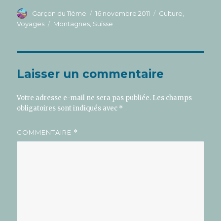
Auteur
Publié
Catégories
Garçon du 11ème
16 novembre 2011
Culture
,
le
Étiquettes
Voyages
Montagnes
,
Suisse
Laisser un commentaire
Votre adresse e-mail ne sera pas publiée.
Les champs
obligatoires sont indiqués avec
*
COMMENTAIRE
*