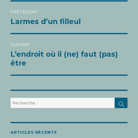
Navigation
PRÉCÉDENT
de
Larmes d’un filleul
Article
l’article
précédent :
SUIVANT
L’endroit où il (ne) faut (pas)
Article
suivant :
être
REC
Recherche
pour
:
ARTICLES RÉCENTS