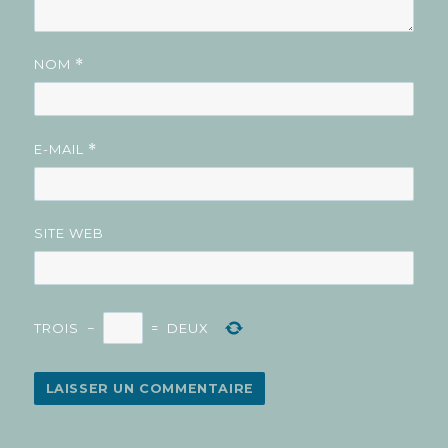
NOM
*
E-MAIL
*
SITE WEB
TROIS
−
=
DEUX