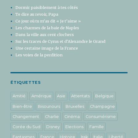
Dormir paisiblement à tes côtés
Te dire au revoir, Papa
Ce jour où tu m’as dit « Je t’aime »
Les charmes de la baie de Naples
Dans la ville aux cent clochers
Sur les traces de Cyrus et d’Alexandre le Grand
Une certaine image de la France
Les voies de la perdition
ÉTIQUETTES
Amitié
Amérique
Asie
Attentats
Belgique
Bien-être
Bisounours
Bruxelles
Champagne
Changement
Charlie
Cinéma
Consumérisme
Corée du Sud
Disney
Elections
Famille
Fantasmes
France
Histoire
Irak
Italie
Liberté