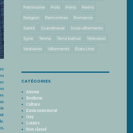
Patrimoine
Poils
Pénis
Reims
Religion
Rencontres
Romance
Santé
Scandinavie
Sous-vêtements
Syrie
Tennis
Terre battue
Télévision
Vestiaires
Vêtements
États-Unis
les
 en
CATÉGORIES
er
on
Amour
les
Bonheur
lus
Culture
le
Environnement
it
Gay
le.
Loisirs
un,
Non classé