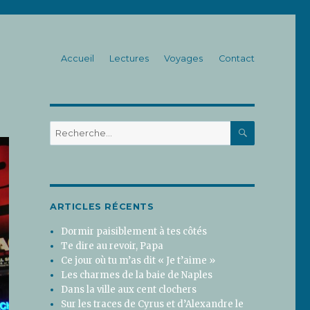
Accueil
Lectures
Voyages
Contact
RECHERC
Recherche
pour
:
ARTICLES RÉCENTS
Dormir paisiblement à tes côtés
Te dire au revoir, Papa
Ce jour où tu m’as dit « Je t’aime »
Les charmes de la baie de Naples
Dans la ville aux cent clochers
Sur les traces de Cyrus et d’Alexandre le