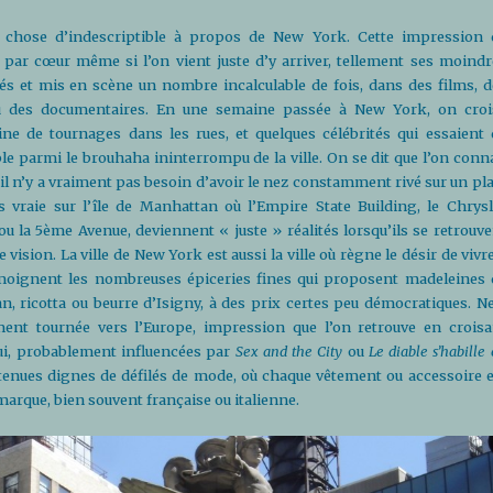
ue chose d’indescriptible à propos de New York. Cette impression 
e par cœur même si l’on vient juste d’y arriver, tellement ses moindr
més et mis en scène un nombre incalculable de fois, dans des films, d
 ou des documentaires. En une semaine passée à New York, on croi
ine de tournages dans les rues, et quelques célébrités qui essaient 
le parmi le brouhaha ininterrompu de la ville. On se dit que l’on conna
et il n’y a vraiment pas besoin d’avoir le nez constamment rivé sur un pl
s vraie sur l’île de Manhattan où l’Empire State Building, le Chrysl
u la 5ème Avenue, deviennent « juste » réalités lorsqu’ils se retrouve
ision. La ville de New York est aussi la ville où règne le désir de vivr
moignent les nombreuses épiceries fines qui proposent madeleines 
 ricotta ou beurre d’Isigny, à des prix certes peu démocratiques. N
ment tournée vers l’Europe, impression que l’on retrouve en croisa
i, probablement influencées par
Sex and the City
ou
Le diable s’habille
 tenues dignes de défilés de mode, où chaque vêtement ou accessoire e
marque, bien souvent française ou italienne.