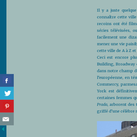
Il y a juste quelq
connaître cette vill
recoins ont été fil
séries télévisées,
facilement une diza
mener une vie paisib
cette ville de A à Z 
Ceci est encore plu
Building, Broadway o
dans notre champ de v
l’européenne, en té
Commercy, parmesan,
York est définitive
certaines femmes qu
Prada
, arborent des
griffé d’une célèbre 