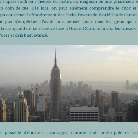
 de l’après-midi ou 3 heures du matin, un magasin ou une pharmacie e
un coin de rue. Dès lors, on peut aisément comprendre le choc et 
 pu constituer l’effondrement des Twin Towers du World Trade Center 
out pas s’empêcher d’avoir une pensée pour tous les gens qui o
la vie, quand on se retrouve face à Ground Zero, même si les travaux 
ores et déjà bien avancé.
k possède d’énormes avantages, comme toute métropole de ra