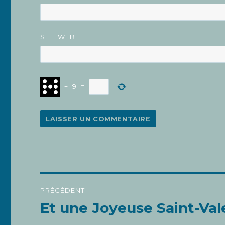
SITE WEB
+
9
=
Navigation
PRÉCÉDENT
de
Et une Joyeuse Saint-Val
Article
l’article
précédent :