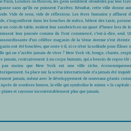
que Paris, Londres ou Moscou, les gens semblent obnubilés par leur trav
passe sans qu’ils ne puissent l’arrêter. Résultat, cette ville donne au
vide. Vide de sens, vide de réflexions. Les êtres humains y affluent d
de, s’engouffrent dans les bouches de métro, hèlent des taxis, prenne
sur un coin de table, avalent leur sandwich en un quart d’heure lors de l
inissent leur journée comme ils l’ont commencé, c’est-à-dire, seul. U
 assourdissante d’un célèbre magasin de la 5ème Avenue s’est éteinte 
asin ont été bouclées, que reste-t-il, si ce n’est la solitude pour flâner 
ille qui ne s’arrête jamais de vivre ? New York vit, bouge, chante, respi
rête jamais, contrairement à un corps humain, qui a besoin de repos tôt
te pas moins que New York est une ville riche, économiquemen
toriquement. Sa place sur la scène internationale n’a jamais été inquié
blement jamais, même avec le développement de nouveaux géants com
. Après de sombres heures, la ville qui symbolise le mieux « la capitale
 plaies et rayonne incontestablement plus que jamais.