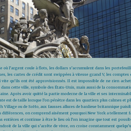
le où l’argent coule à flots, les dollars s’accumulent dans les portefeuil
sses, les cartes de crédit sont swippées à vitesse grand V, les comptes
 vite qu’ils ont été approvisionnés. Il est impossible de ne rien achet
dans cette ville, symbole des États-Unis, mais aussi de la consommati
aine. Après avoir quitté la partie moderne de la ville et ses interminab
aste est de taille lorsque l’on pénètre dans les quartiers plus calmes et p
 Village ou de SoHo, aux fausses allures de banlieue britannique paisib
es différences, on comprend aisément pourquoi New York a tellement fa
 entières et continue à être le lieu où l’on imagine que tout est possib
endroit de la ville qui s’arrête de vivre, on croise constamment quelqu’