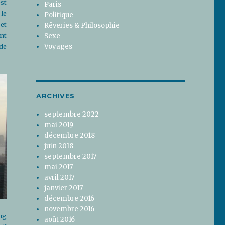
st
Paris
le
Politique
et
Rêveries & Philosophie
nt
Sexe
de
Voyages
ARCHIVES
septembre 2022
mai 2019
décembre 2018
juin 2018
septembre 2017
mai 2017
avril 2017
janvier 2017
décembre 2016
novembre 2016
ng
août 2016