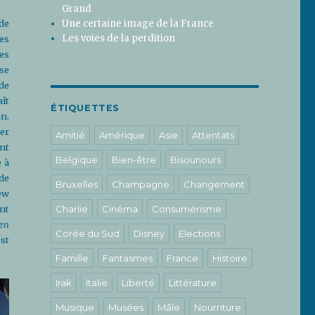
Grand
Une certaine image de la France
de
Les voies de la perdition
es
es
se
de
ît
ÉTIQUETTES
an.
er
Amitié
Amérique
Asie
Attentats
nt
Belgique
Bien-être
Bisounours
e à
de
Bruxelles
Champagne
Changement
ew
nt
Charlie
Cinéma
Consumérisme
 en
Corée du Sud
Disney
Elections
st
Famille
Fantasmes
France
Histoire
Irak
Italie
Liberté
Littérature
Musique
Musées
Mâle
Nourriture